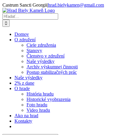
Skip
Castrum Sancti Georgii
|
hrad.bielykamen@gmail.com
to
Facebook
content
Hľadať:
Domov
O združení
Ciele združenia
Stanovy
Členstvo v združení
Naše výsledky
Archív výskumnej činnosti
Postup stabilizačných prác
Naše výsledky
2% z dane
O hrade
História hradu
Historické vyobrazenia
Foto hradu
Video hradu
Ako na hrad
Kontakty